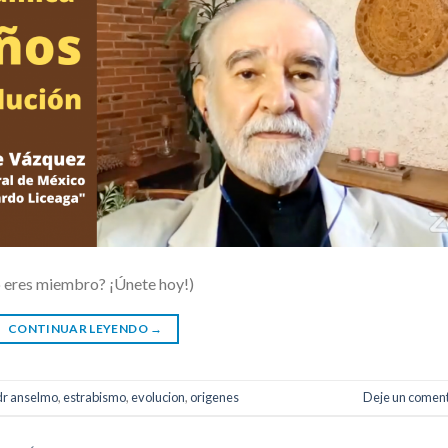
o eres miembro? ¡Únete hoy!)
CONTINUAR LEYENDO
→
dr anselmo
,
estrabismo
,
evolucion
,
origenes
Deje un coment