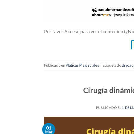
Por favor Acceso para ver el contenido.(¿N
Publicado en
Pláticas Magistrales
|
Etiquetado
dr joaq
Cirugía dinámi
PUBLICADO EL
1 DE M
01
Mar