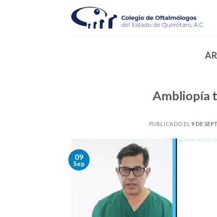
Skip
to
content
AR
Ambliopía 
PUBLICADO EL
9 DE SEP
09
Sep