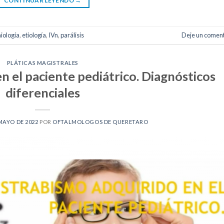
CONTINUAR LEYENDO
→
iología
,
etiología
,
IVn
,
parálisis
Deje un coment
PLÁTICAS MAGISTRALES
n el paciente pediátrico. Diagnósticos
diferenciales
MAYO DE 2022
POR
OFTALMOLOGOS DE QUERETARO