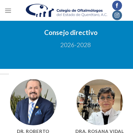
Skip
to
content
Consejo directivo
2026-2028
DR. ROBERTO
DRA. ROSANA VIDAL