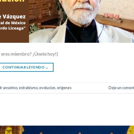
o eres miembro? ¡Únete hoy!)
CONTINUAR LEYENDO
→
dr anselmo
,
estrabismo
,
evolucion
,
origenes
Deje un coment