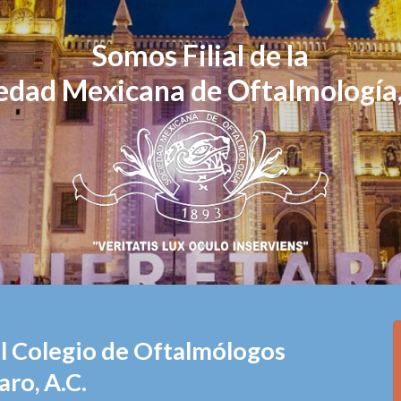
Somos Filial de la
edad Mexicana de Oftalmología,
el Colegio de Oftalmólogos
ro, A.C.