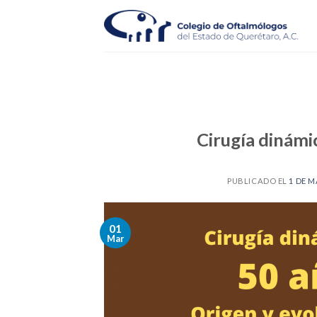
Skip
to
content
Cirugía dinámi
PUBLICADO EL
1 DE M
01
Mar