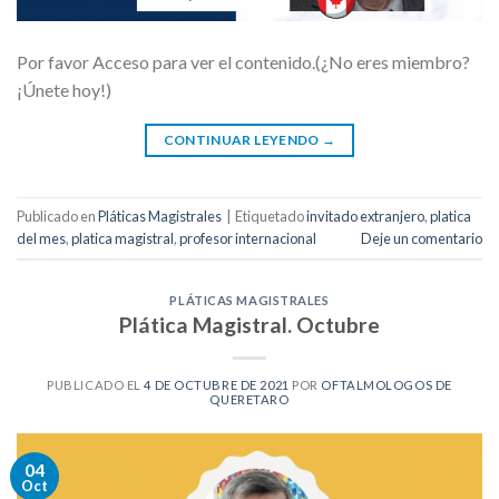
Por favor Acceso para ver el contenido.(¿No eres miembro?
¡Únete hoy!)
CONTINUAR LEYENDO
→
Publicado en
Pláticas Magistrales
|
Etiquetado
invitado extranjero
,
platica
del mes
,
platica magistral
,
profesor internacional
Deje un comentario
PLÁTICAS MAGISTRALES
Plática Magistral. Octubre
PUBLICADO EL
4 DE OCTUBRE DE 2021
POR
OFTALMOLOGOS DE
QUERETARO
04
Oct