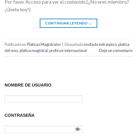
Por favor Acceso para ver el contenido.(¿No eres miembro?
¡Únete hoy!)
CONTINUAR LEYENDO
→
Publicado en
Pláticas Magistrales
|
Etiquetado
invitado extranjero
,
platica
del mes
,
platica magistral
,
profesor internacional
Deje un comentario
NOMBRE DE USUARIO
CONTRASEÑA