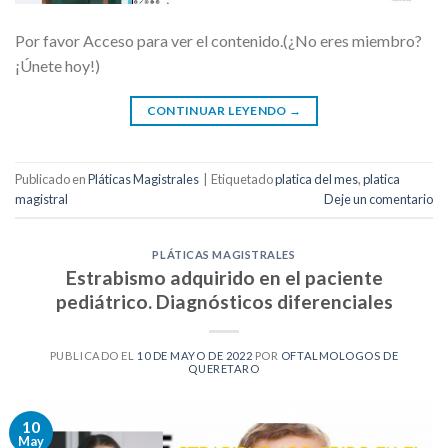
Por favor Acceso para ver el contenido.(¿No eres miembro?
¡Únete hoy!)
CONTINUAR LEYENDO
→
Publicado en
Pláticas Magistrales
|
Etiquetado
platica del mes
,
platica
magistral
Deje un comentario
PLÁTICAS MAGISTRALES
Estrabismo adquirido en el paciente
pediátrico. Diagnósticos diferenciales
PUBLICADO EL
10 DE MAYO DE 2022
POR
OFTALMOLOGOS DE
QUERETARO
10
May