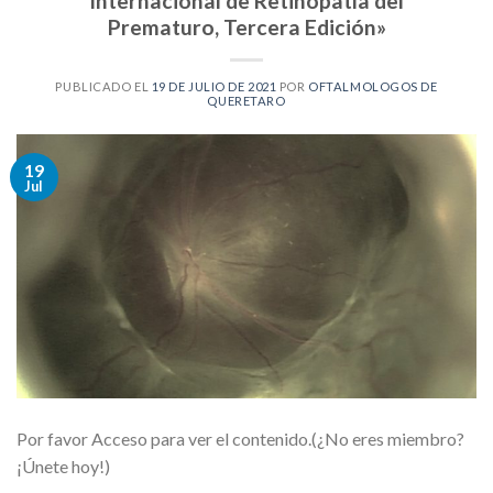
Internacional de Retinopatía del
Prematuro, Tercera Edición»
PUBLICADO EL
19 DE JULIO DE 2021
POR
OFTALMOLOGOS DE
QUERETARO
19
Jul
Por favor Acceso para ver el contenido.(¿No eres miembro?
¡Únete hoy!)