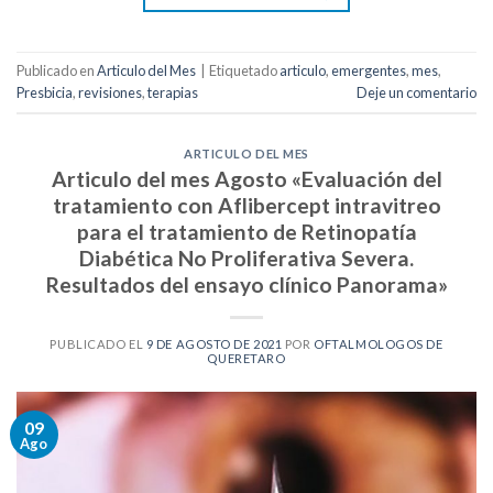
Publicado en
Articulo del Mes
|
Etiquetado
articulo
,
emergentes
,
mes
,
Presbicia
,
revisiones
,
terapias
Deje un comentario
ARTICULO DEL MES
Articulo del mes Agosto «Evaluación del
tratamiento con Aflibercept intravitreo
para el tratamiento de Retinopatía
Diabética No Proliferativa Severa.
Resultados del ensayo clínico Panorama»
PUBLICADO EL
9 DE AGOSTO DE 2021
POR
OFTALMOLOGOS DE
QUERETARO
09
Ago