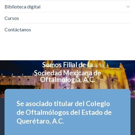
Biblioteca digital
Cursos
Contáctanos
Somos Filial de la
Sociedad Mexicana de
Oftalmología, A.C.
Se asociado titular del Colegio
de Oftalmólogos del Estado de
Querétaro, A.C.