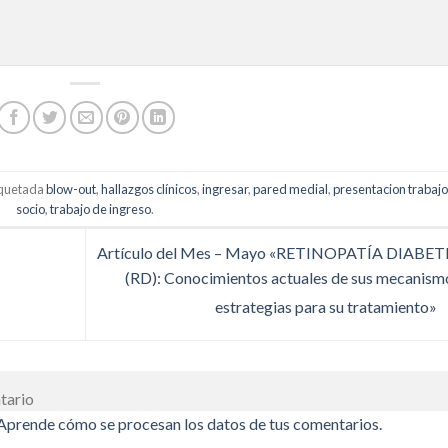
iquetada
blow-out
,
hallazgos clínicos
,
ingresar
,
pared medial
,
presentacion trabaj
socio
,
trabajo de ingreso
.
Artículo del Mes – Mayo «RETINOPATÍA DIABET
(RD): Conocimientos actuales de sus mecanism
estrategias para su tratamiento»
tario
Aprende cómo se procesan los datos de tus comentarios.