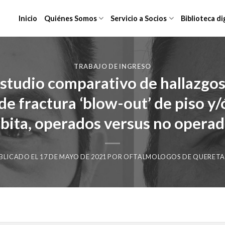
Inicio
Quiénes Somos
Servicio a Socios
Biblioteca di
TRABAJO DE INGRESO
studio comparativo de hallazgos
e fractura ‘blow-out’ de piso y
bita, operados versus no opera
BLICADO EL
17 DE MAYO DE 2021
POR
OFTALMOLOGOS DE QUERET