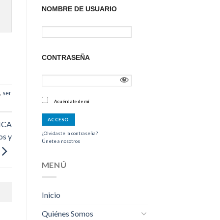
NOMBRE DE USUARIO
CONTRASEÑA
o
,
ser
Acuérdate de mí
ICA
¿Olvidaste la contraseña?
os y
Únete a nosotros
MENÚ
Inicio
Quiénes Somos