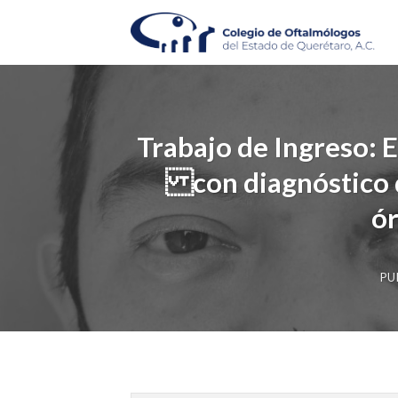
Skip
to
content
Trabajo de Ingreso: E
con diagnóstico d
ór
PU