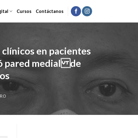
gital
Cursos
Contáctanos
 clínicos en pacientes
/ó pared medial de
dos
ARO