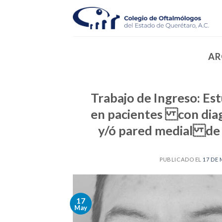
Skip
to
content
AR
Trabajo de Ingreso: Est
en pacientes con diagn
y/ó pared medial de 
PUBLICADO EL
17 DE 
17
May