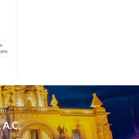
jo
ario
 A.C.