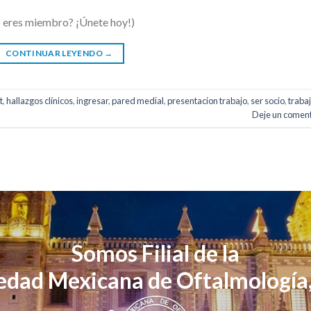
o eres miembro? ¡Únete hoy!)
CONTINUAR LEYENDO
→
t
,
hallazgos clínicos
,
ingresar
,
pared medial
,
presentacion trabajo
,
ser socio
,
traba
Deje un coment
Somos Filial de la
edad Mexicana de Oftalmología,