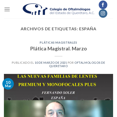
Skip
to
content
ARCHIVOS DE ETIQUETAS:
ESPAÑA
PLÁTICAS MAGISTRALES
Plática Magistral. Marzo
PUBLICADO EL
10 DE MARZO DE 2021
POR
OFTALMOLOGOS DE
QUERETARO
10
Mar