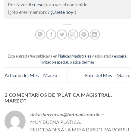
Por favor
Acceso
para ver el contenido.
(¿No eres miembro?
¡Únete hoy!
)
Esta entrada fue publicada en
Pláticas Magistrales
y etiquetada
españa
,
invitado especial
,
platica del mes
.
Artículo del Mes – Marzo
Foto del Mes – Marzo
2 COMENTARIOS DE “
PLÁTICA MAGISTRAL.
MARZO
”
drluisherreram@hotmail.com
dice:
MUY BUENA PLATICA.
FELICIDADES A LA MESA DIRECTIVA POR SU