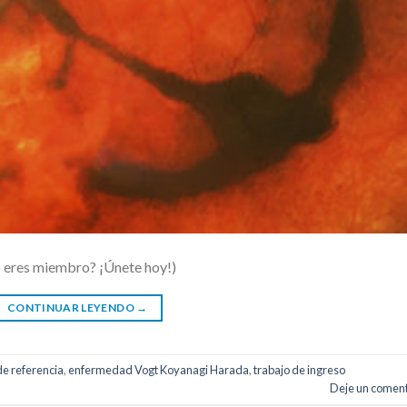
o eres miembro? ¡Únete hoy!)
CONTINUAR LEYENDO
→
de referencia
,
enfermedad Vogt Koyanagi Harada
,
trabajo de ingreso
Deje un coment