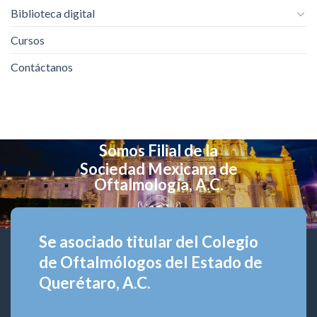
Biblioteca digital
Cursos
Contáctanos
Somos Filial de la
Sociedad Mexicana de
Oftalmología, A.C.
Se asociado titular del Colegio
de Oftalmólogos del Estado de
Querétaro, A.C.