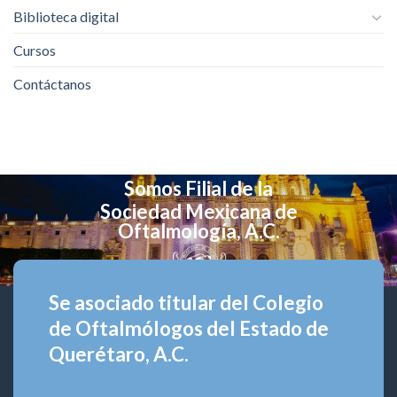
Biblioteca digital
Cursos
Contáctanos
Somos Filial de la
Sociedad Mexicana de
Oftalmología, A.C.
Se asociado titular del Colegio
de Oftalmólogos del Estado de
Querétaro, A.C.