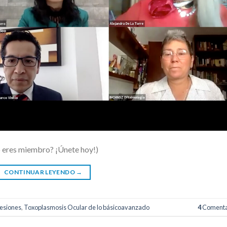
o eres miembro? ¡Únete hoy!)
CONTINUAR LEYENDO
→
esiones
,
Toxoplasmosis Ocular de lo básicoavanzado
4
Comenta