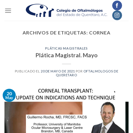
Skip
to
content
ARCHIVOS DE ETIQUETAS:
CORNEA
PLÁTICAS MAGISTRALES
Plática Magistral. Mayo
PUBLICADO EL
20 DE MAYO DE 2021
POR
OFTALMOLOGOS DE
QUERETARO
20
May