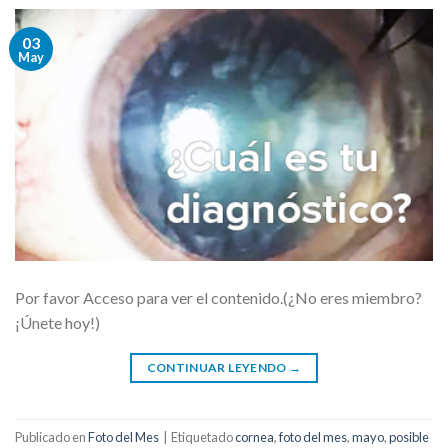
03
May
Por favor Acceso para ver el contenido.(¿No eres miembro?
¡Únete hoy!)
CONTINUAR LEYENDO
→
Publicado en
Foto del Mes
|
Etiquetado
cornea
,
foto del mes
,
mayo
,
posible