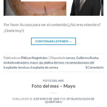
Por favor Acceso para ver el contenido.(¿No eres miembro?
¡Únete hoy!)
CONTINUAR LEYENDO
→
Publicado en
Pláticas Magistrales
|
Etiquetado
cornea
,
Guillermo Rocha
,
invitado extranjero
,
mayo
,
ojo
,
platica del mes
,
recomendaciones del
trasplante
,
tecnicas
,
trasplante de cornea
1
Comentario
FOTO DEL MES
Foto del mes – Mayo
PUBLICADO EL
3 DE MAYO DE 2021
POR
OFTALMOLOGOS DE
QUERETARO