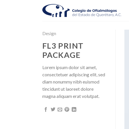
Skip
to
content
Design
FL3 PRINT
PACKAGE
Lorem ipsum dolor sit amet,
consectetuer adipiscing elit, sed
diam nonummy nibh euismod
tincidunt ut laoreet dolore
magna aliquam erat volutpat.