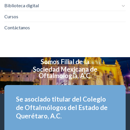
Biblioteca digital
Cursos
Contáctanos
Somos Filial de la
Sociedad Mexicana de
Oftalmología, A.C.
Se asociado titular del Colegio
de Oftalmólogos del Estado de
Querétaro, A.C.