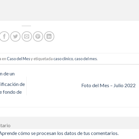
a en
Caso del Mes
y etiquetada
caso clinico
,
caso del mes
.
n de un
ificación de
Foto del Mes – Julio 2022
e fondo de
tario
Aprende cómo se procesan los datos de tus comentarios.