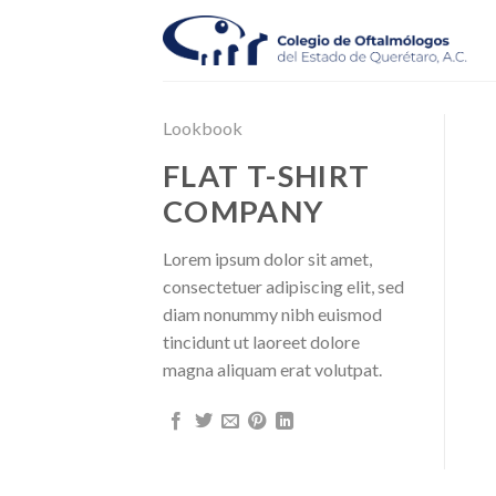
Skip
to
content
Lookbook
FLAT T-SHIRT
COMPANY
Lorem ipsum dolor sit amet,
consectetuer adipiscing elit, sed
diam nonummy nibh euismod
tincidunt ut laoreet dolore
magna aliquam erat volutpat.